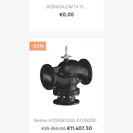
003N0042 AVTA 15...
€0,00
-55%
Belimo H7250W1000-S7 DN250...
€11.407,50
€25.350,00