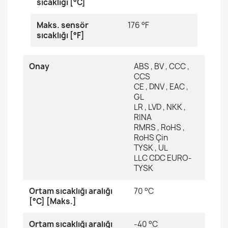
sıcaklığı [°C]
Maks. sensör
176 °F
sıcaklığı [°F]
Onay
ABS , BV , CCC ,
CCS
CE , DNV , EAC ,
GL
LR , LVD , NKK ,
RINA
RMRS , RoHS ,
RoHS Çin
TYSK , UL
LLC CDC EURO-
TYSK
Ortam sıcaklığı aralığı
70 °C
[°C] [Maks.]
Ortam sıcaklığı aralığı
-40 °C