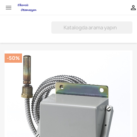


-50%