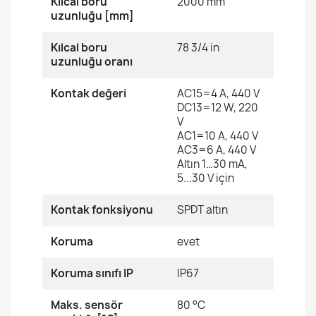
Kılcal boru
2000 mm
uzunluğu [mm]
Kılcal boru
78 3/4 in
uzunluğu oranı
Kontak değeri
AC15=4 A, 440 V
DC13=12 W, 220
V
AC1=10 A, 440 V
AC3=6 A, 440 V
Altın 1…30 mA,
5...30 V için
Kontak fonksiyonu
SPDT altın
Koruma
evet
Koruma sınıfı IP
IP67
Maks. sensör
80 °C