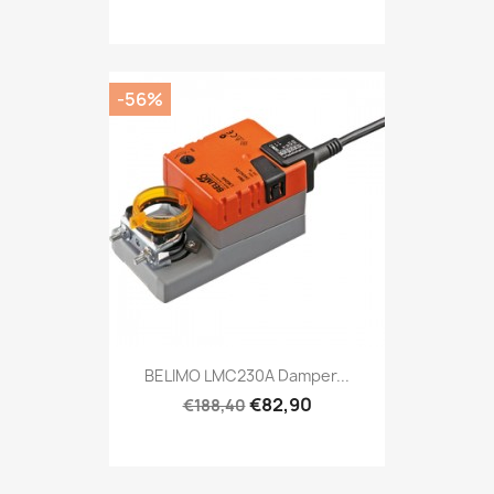
-56%
BELIMO LMC230A Damper...
€82,90
€188,40