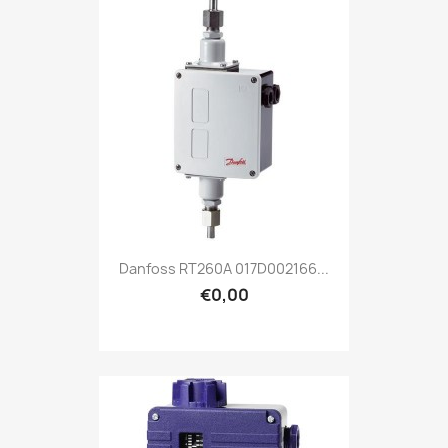
Danfoss RT260A 017D002166...
€0,00