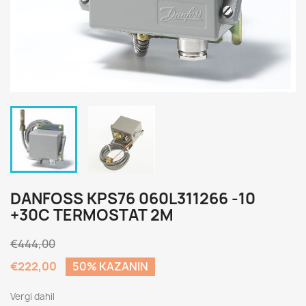
DANFOSS KPS76 060L311266 -10
+30C TERMOSTAT 2M
€444,00
€222,00
50% KAZANIN
Vergi dahil