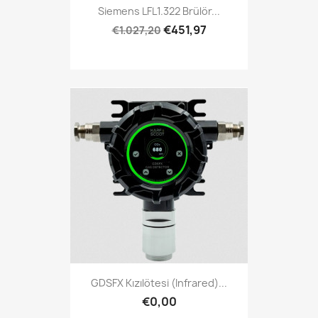
Siemens LFL1.322 Brülör...
€451,97
€1.027,20
GDSFX Kızılötesi (infrared)...
€0,00