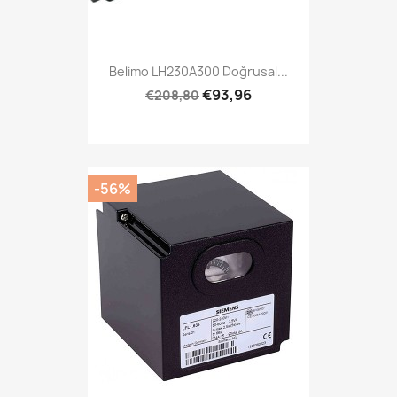
Belimo LH230A300 Doğrusal...
€93,96
€208,80
-56%