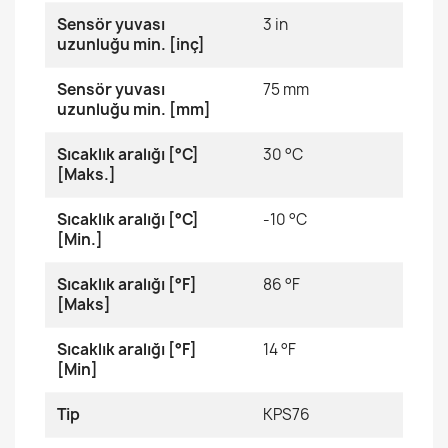
Sensör yuvası
3 in
uzunluğu min. [inç]
Sensör yuvası
75 mm
uzunluğu min. [mm]
Sıcaklık aralığı [°C]
30 °C
[Maks.]
Sıcaklık aralığı [°C]
-10 °C
[Min.]
Sıcaklık aralığı [°F]
86 °F
[Maks]
Sıcaklık aralığı [°F]
14 °F
[Min]
Tip
KPS76