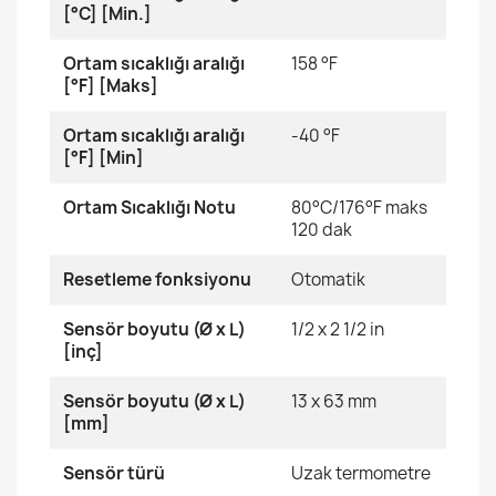
[°C] [Min.]
Ortam sıcaklığı aralığı
158 °F
[°F] [Maks]
Ortam sıcaklığı aralığı
-40 °F
[°F] [Min]
Ortam Sıcaklığı Notu
80°C/176°F maks
120 dak
Resetleme fonksiyonu
Otomatik
Sensör boyutu (Ø x L)
1/2 x 2 1/2 in
[inç]
Sensör boyutu (Ø x L)
13 x 63 mm
[mm]
Sensör türü
Uzak termometre