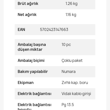
Brüt ağırlık
1.26 kg
Net ağırlık
1.16 kg
EAN
5702423147663
Ambalaj başına
10 pc
düşen miktar
Ambalaj biçimi
Çoklu paket
Bakım yapılabilir
Numara
Ekipman
Zırhlı kap. boru
Elektrik bağlantısı
Vidalı kablo girişi
Elektrik bağlantısı
Pg 13.5
boyutu