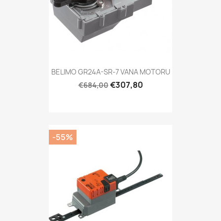
BELIMO GR24A-SR-7 VANA MOTORU
€307,80
€684,00
-55%