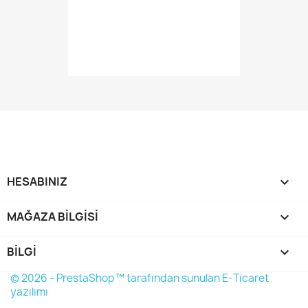
HESABINIZ

MAĞAZA BILGISI
keyboard_arrow_down
BILGI

© 2026 - PrestaShop™ tarafından sunulan E-Ticaret
yazılımı