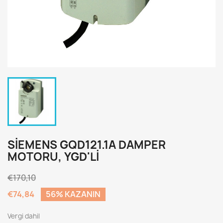
SIEMENS GQD121.1A DAMPER
MOTORU, YGD'LI
€170,10
€74,84
56% KAZANIN
Vergi dahil