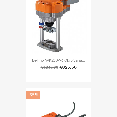
Belimo AVK230A-3 Glop Vana...
€825,66
€1.834,80
-55%