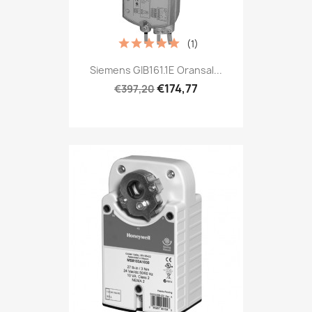
(1)
Siemens GIB161.1E Oransal...
€174,77
€397,20