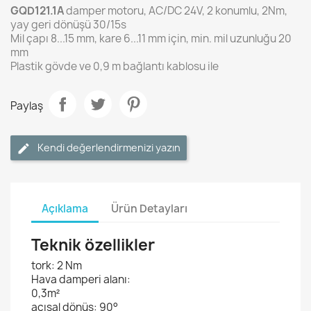
GQD121.1A
damper motoru, AC/DC 24V, 2 konumlu, 2Nm,
yay geri dönüşü 30/15s
Mil çapı 8...15 mm, kare 6...11 mm için, min. mil uzunluğu 20
mm
Plastik gövde ve 0,9 m bağlantı kablosu ile
Paylaş
Kendi değerlendirmenizi yazın
Açıklama
Ürün Detayları
Teknik özellikler
tork:
2 Nm
Hava damperi alanı:
0,3m²
açısal dönüş:
90°