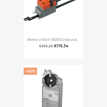
Belimo LH24A-SR200 Doğrusal...
€119,34
€265,20
-56%