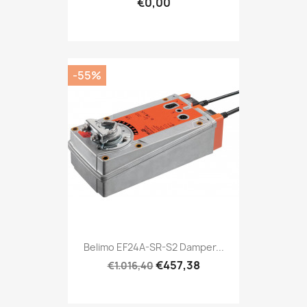
€0,00
-55%
Belimo EF24A-SR-S2 Damper...
€457,38
€1.016,40