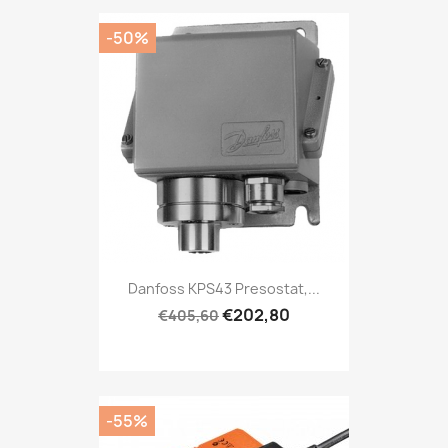
-50%
Danfoss KPS43 Presostat,...
€202,80
€405,60
-55%