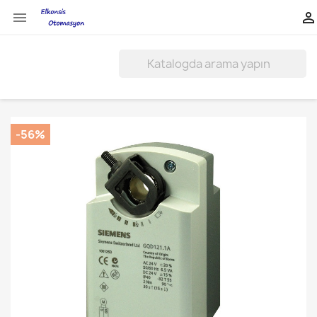


-56%