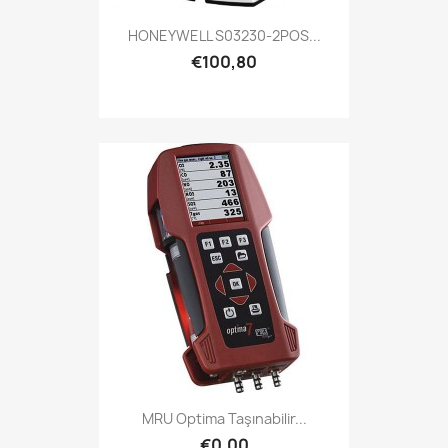
HONEYWELL S03230-2POS...
€100,80
MRU Optima Taşınabilir...
€0,00