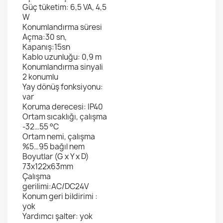
Güç tüketim:
6,5 VA, 4,5
W
Konumlandırma süresi
Açma:30 sn,
Kapanış:15sn
Kablo uzunluğu:
0,9 m
Konumlandırma sinyali
2 konumlu
Yay dönüş fonksiyonu:
var
Koruma derecesi:
IP40
Ortam sıcaklığı, çalışma
-32…55 °C
Ortam nemi, çalışma
%5…95 bağıl nem
Boyutlar (G x Y x D)
73x122x63mm
Çalışma
gerilimi:
AC/DC24V
Konum geri bildirimi :
yok
Yardımcı şalter: yok