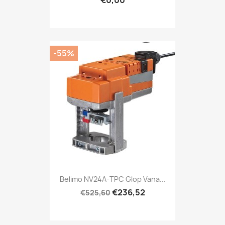
€0,00
-55%
Belimo NV24A-TPC Glop Vana...
€236,52
€525,60