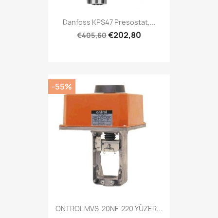
Danfoss KPS47 Presostat,...
€202,80
€405,60
-55%
ONTROL MVS-20NF-220 YÜZER...