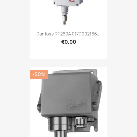
Danfoss RT260A 017D002166...
€0,00
-50%