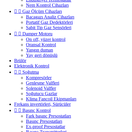
Nem Kontrol Cihazları


Gaz Ölçüm Cihazları
Bacagazı Analiz Cihazları
Portatif Gaz Dedektörleri
Sabit Tip Gaz Sensörleri


Damper Motoru
On off, yüzer kontrol
Oransal Kontrol
Yangın duman
Yay geri dönüşlü
Brülör
Elektronik Kontrol


Soğutma
Kompresörler
Genleşme Valfleri
Solenoid Valfler
Soğutucu Gazlar
Klima Fancoil Ekipmanları
Frekans invertörleri, Sürücüler


Basınç Kontrol
Fark basınç Presostatları
Basınç Presostatları
Ex-proof Presostatlar
Basınç Transmitterleri