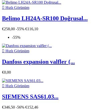

Hızlı Görünüm
Belimo LH24A-SR100 Doğrusal...
€258,00
-55%
€116,10
-55%

Hızlı Görünüm
Danfoss expansion valfler (...
€0,00

Hızlı Görünüm
SIEMENS SAS61.03...
€346,50
-56%
€152,46