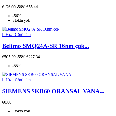
€126,00
-56%
€55,44
-56%
Stokta yok

Hızlı Görünüm
Belimo SMQ24A-SR 16nm çok...
€505,20
-55%
€227,34
-55%

Hızlı Görünüm
SIEMENS SKB60 ORANSAL VANA...
€0,00
Stokta yok