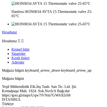
Danfoss 003N0034 AVTA 15 Thermostatic valve 25-
65°C
Hesabınız
Hesabınız


Kişisel bilgi
Siparişler
Kredi fişleri
Adresler
Mağaza bilgisi
keyboard_arrow_down
keyboard_arrow_up
Mağaza bilgisi
Yeşil Mühendislik Elk.İnş Taah. San Tic. Ltd. Şti.
Kemalpaşa Mah. 1924. Sok.No:6/A Bağcılar
https://goo.gl/maps/Uqw7iVNm7GWA92sS8
İSTANBUL
Türkiye