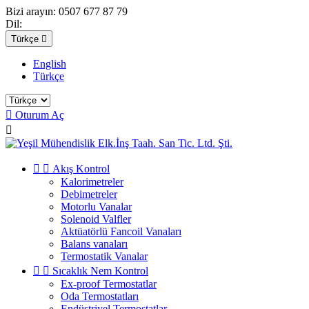
Bizi arayın:
0507 677 87 79
Dil:
Türkçe

English
Türkçe

Oturum Aç



Akış Kontrol
Kalorimetreler
Debimetreler
Motorlu Vanalar
Solenoid Valfler
Aktüatörlü Fancoil Vanaları
Balans vanaları
Termostatik Vanalar


Sıcaklık Nem Kontrol
Ex-proof Termostatlar
Oda Termostatları
Endüstriyel Termostatlar