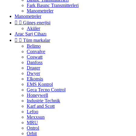
Fark Basınç Transmitterleri
Manometreler
Manometreler


Güneş enerjisi
Aküler
Araç Şarj Cihazı


Tüm markalar
Belimo
Convalve
Coswatt
Danfoss
Drager
Dwyer
Elkonsis
EMS Kontrol
Geca Tecno Control
Honeywell
Industrie Technik
Karf and Scott
Lefoo
Mexxsun
MRU
Ontrol
Orbit