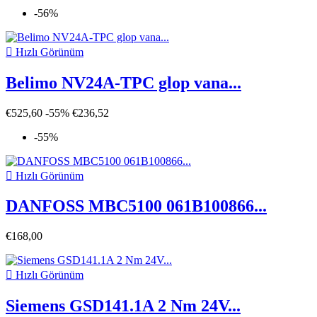
-56%

Hızlı Görünüm
Belimo NV24A-TPC glop vana...
€525,60
-55%
€236,52
-55%

Hızlı Görünüm
DANFOSS MBC5100 061B100866...
€168,00

Hızlı Görünüm
Siemens GSD141.1A 2 Nm 24V...