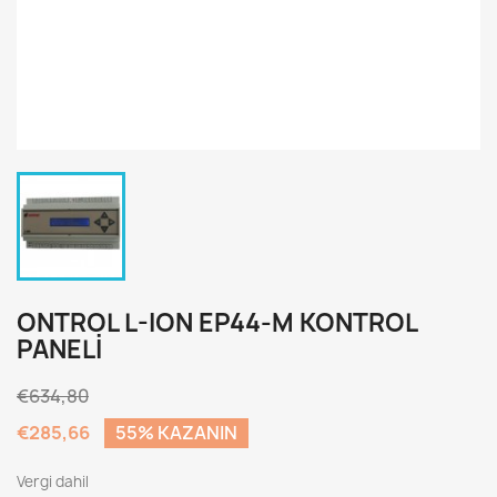
ONTROL L-ION EP44-M KONTROL
PANELI
€634,80
€285,66
55% KAZANIN
Vergi dahil