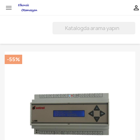


-55%