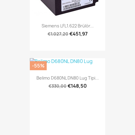
Siemens LFL1.622 Brülör...
€451,97
€1.027,20
-55%
Belimo D680NL DN80 Lug Tipi...
€148,50
€330,00