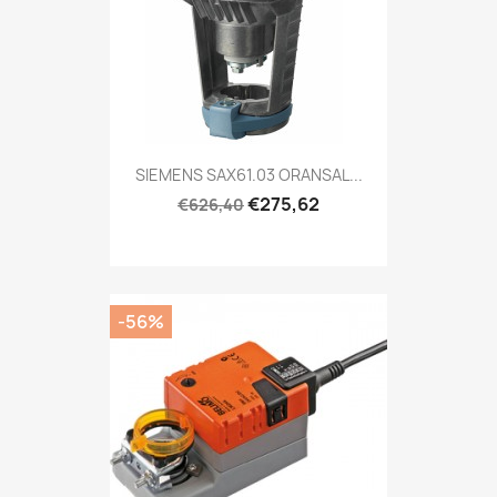
SIEMENS SAX61.03 ORANSAL...
€275,62
€626,40
-56%