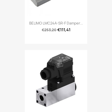
BELIMO LMC24A-SR-F Damper...
€111,41
€253,20